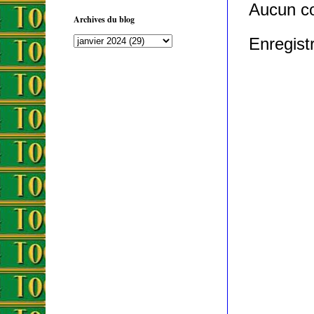
Aucun c
Archives du blog
Enregist