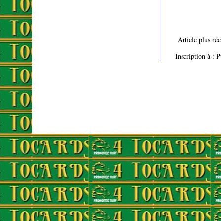
Article plus réc
Inscription à :
P