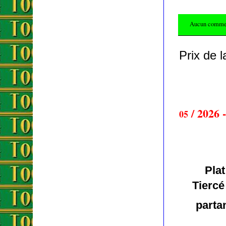
Aucun comme
Prix de 
/ 2026 
05
Pr
Plat
Tiercé
parta