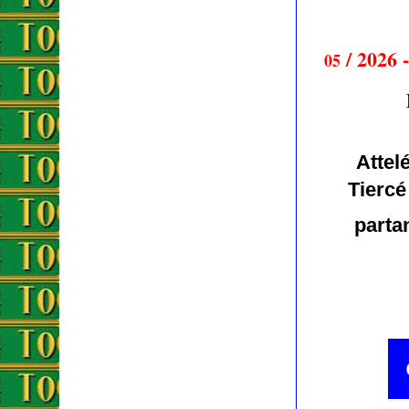
/ 2026 
05
Prix 
Attel
Tiercé
parta