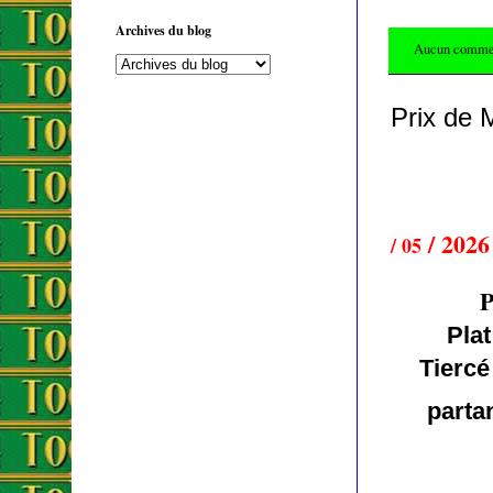
Archives du blog
Aucun comme
Prix de 
/ 2026
/ 05
Prix d
Plat
Tiercé
parta