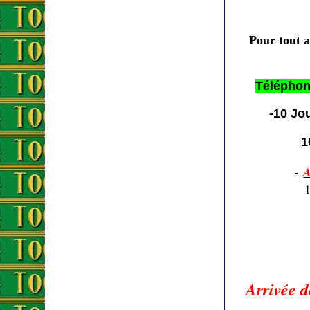
Pour tout 
Téléphon
-10 Jo
1
-
A
1
Arrivée d