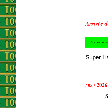
Arrivée d
Aucun comme
Super H
/ 2026
/ 05
Super 